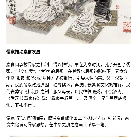
儒家推动素食发展
素食因承载儒家之礼制，得以推行。早在先秦时期，孔子开创了儒
家，主张“仁爱”、“孝道”的思想。在其教化思想的影响下，素食文
化以“服丧”和“斋戒”两种方式被推行，引导人性向善。又于汉朝时
期，汉武帝以政治原因，独尊儒术，再次助长素食文化的推行。汉
代丧葬守《礼记》之制，服父母丧，臣民往往啜粥，不食酒肉。
《后汉书·戴良传》载：“戴良字叔笃。……及母卒，兄伯笃居庐吸
粥，非礼不行”。
儒家“孝”之道的推崇，使得素食被举国上下以礼奉行。可以说，素
食文化借助儒家思想，在中华史册之卷画上浓厚一笔。