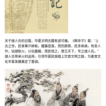
关于燧人氏的记载，华夏文明古籍有迹可循。《韩非子》载：“上
古之世，民食果爪蚌蛤，腥臊恶臭，而伤肠胃，民多疾病，有圣人
作，钻燧取火，以化腥臊，而民悦之，使王天下，号之燧人氏。”
燧人氏带来火的运用，引领华夏民族踏上饮食文明之路，为素食文
化丰富发展奠定了基调。