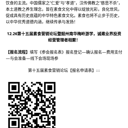
饮食的主流。中国儒家之“仁爱”与“孝道”，汉传佛教之“慈悲不杀”，
本土道教之养生理念，皆在素食文化中得以绽放光彩，良化世风，
促成具有历史底蕴的中华特色素食文化。素食也将不止步于历史，
以中华优秀道德内涵，继续传承与发扬！
12.26第十五届素食营销论坛暨韶州南华梅岭游学，诚邀业界投资
经营管理者相聚！
【报名流程】
填写《参会报名表》报名登记—确认报名—费用支付
—与会准备—线下会场现场参
第十五届素食营销论坛【报名申请表】↓↓