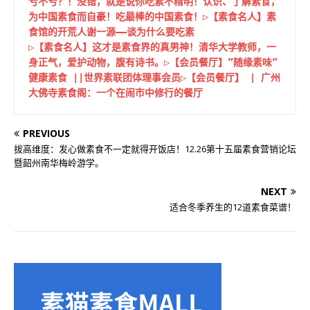
亏不亏？！没错，就是说你吃素不精明！认识、了解素食， 
为中国素食而自豪！吃最棒的中国素食！
▷【素食名人】素
食馆的开荒人谢一源——谈为什么要吃素
▷【素食名人】这才是素食界的真男神！清华大学教师，一
身正气，爱护动物，腹有诗书。
▷【会员餐厅】”随缘素味”
健康素食 ||世界素联团体理事会员
▷【会员餐厅】 | 广州
大佛寺素食阁：一个在闹市中修行的餐厅
PREVIOUS
拔高维度：发心做素食不一定就得开饭店！12.26第十五届素食营销论坛
暨韶州南华梅岭游学。
NEXT
适合冬季养生的12道素食菜谱！