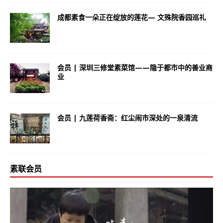
成都素食一朵正在绽放的莲花— 文殊院香园巡礼
会员 | 深圳三修堂素菜馆——隐于都市中的善业商
业
会员 | 九莲荷香斋：红尘闹市深处的一泉清流
素联会员