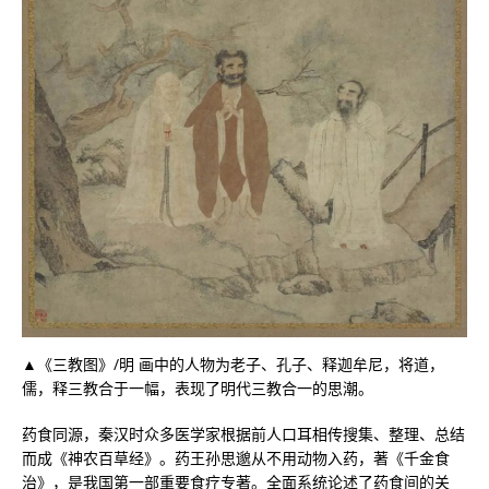
▲《三教图》/明 画中的人物为老子、孔子、释迦牟尼，将道，
儒，释三教合于一幅，表现了明代三教合一的思潮。
药食同源，秦汉时众多医学家根据前人口耳相传搜集、整理、总结
而成《神农百草经》。药王孙思邈从不用动物入药，著《千金食
治》，是我国第一部重要食疗专著。全面系统论述了药食间的关