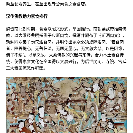
助益长寿养生，甚至出现专营素食之素食店。
汉传佛教助力素食推行
魏晋南北朝时期，食素以昭文形式，举国推行。南朝梁武帝推崇佛
教，以大乘经典明指佛子应断肉食，撰写并颁布了《断酒肉文》，
劝勉四众弟子勿饮酒食肉。并明令出家众必须戒除酒肉：“若食肉
者，障菩提心，无菩萨法，无四无量心，无大慈大悲。以是因缘，
佛子不续”。以是义故，大乘佛教的兴起与东传，合力本土素食传
统，使得素食文化在全国得以大展兴行，为后世民间、寺院、宫廷
三大素菜流派作铺垫。