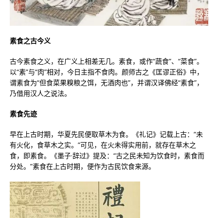
素食之古今义
古今素食之义，在广义上相差无几。素食，或作“蔬食”、“菜食”。
以“素”与“肉”相对，今日主指不食肉。颜师古之《匡谬正俗》中，
谓素食为“但食菜果糗粮之饵，无酒肉也”，并谓汉译佛经“素食”，
乃借用汉人之说法。
素食先迹
早在上古时期，华夏先民便取草木为食。《礼记》记载上古：“未
有火化，食草木之实。”可见，在火未得实用前，就存在草木之
食，即素食。《墨子·辞过》提及：“古之民未知为饮食时，素食而
分处。”素食在上古时期，便作为古民饮食来源。