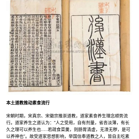
本土道教推动素食流行
宋朝时期，宋真宗、宋徽宗推崇道教，道家素食养生理念顺势流
行。道家养生之道认为：“人之受用，自有剂量，省吝淡薄，有长
久之理可以养生也……若疏食菜羹，则肠胃清虚，无渣无秽，是可
以养神也”。故受道家思想影响，举国信奉道教之人，皆自主吃素