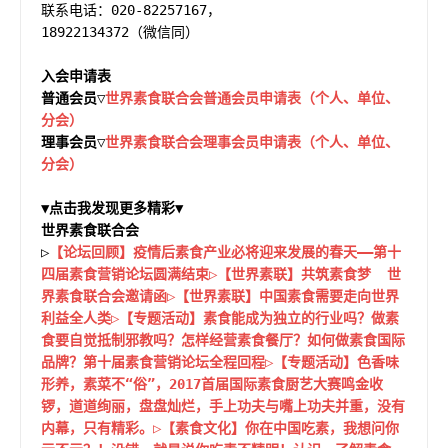
联系电话：020-82257167，
18922134372（微信同）
入会申请表
普通会员▽
世界素食联合会
普通会员
申请表（个人、单位、
分会）
理事会员▽
世界素食联合会
理事会员
申请表（个人、单位、
分会）
▼点击我发现更多精彩▼
世界素食联合会
▷
【论坛回顾】疫情后素食产业必将迎来发展的春天——第十
四届素食营销论坛圆满结束
▷【世界素联】
共筑素食梦  世
界素食联合会邀请函
▷【世界素联】
中国素食需要走向世界
利益全人类
▷【专题活动】素食能成为独立的行业吗？做素
食要自觉抵制邪教吗？怎样经营素食餐厅？如何做素食国际
品牌？第十届素食营销论坛全程回程
▷【专题活动】色香味
形养，素菜不“俗”，2017首届国际素食厨艺大赛鸣金收
锣，道道绚丽，盘盘灿烂，手上功夫与嘴上功夫并重，没有
内幕，只有精彩。
▷【素食文化】
你在中国吃素，我想问你