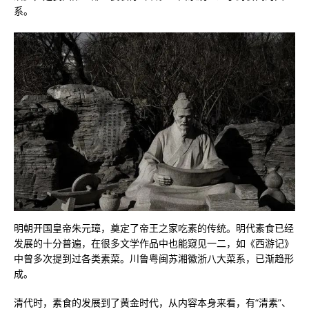
系。
明朝开国皇帝朱元璋，奠定了帝王之家吃素的传统。明代素食已经
发展的十分普遍，在很多文学作品中也能窥见一二，如《西游记》
中曾多次提到过各类素菜。川鲁粤闽苏湘徽浙八大菜系，已渐趋形
成。
清代时，素食的发展到了黄金时代，从内容本身来看，有“清素”、