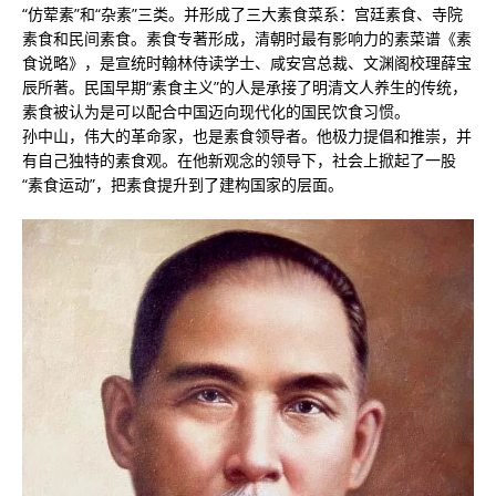
“仿荤素”和“杂素”三类。并形成了三大素食菜系：宫廷素食、寺院
素食和民间素食。素食专著形成，清朝时最有影响力的素菜谱《素
食说略》，是宣统时翰林侍读学士、咸安宫总裁、文渊阁校理薛宝
辰所著。民国早期“素食主义”的人是承接了明清文人养生的传统，
素食被认为是可以配合中国迈向现代化的国民饮食习惯。
孙中山，伟大的革命家，也是素食领导者。他极力提倡和推崇，并
有自己独特的素食观。在他新观念的领导下，社会上掀起了一股
“素食运动”，把素食提升到了建构国家的层面。