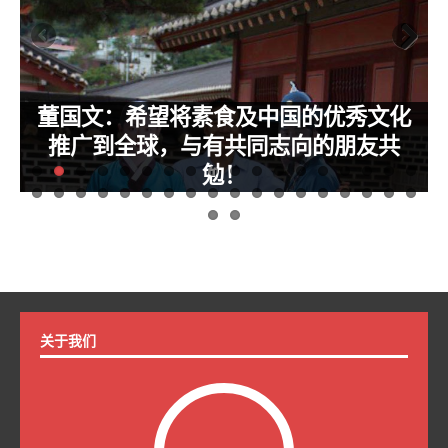
董国文：希望将素食及中国的优秀文化
推广到全球，与有共同志向的朋友共
李
建
勉！
。
祝贺董国文加入世界素食联合会成为世界素食联合会个人会员
示
董国文：禅意人生与素食。 人生如白驹过隙，一去不返。 自
合
2013年从深圳来到惠州，一晃五年过去，一直在一家外资企业
，
做销售工作。 在惠州这座充满佛性的山水之城，我了解到放生
开
的意义、与人为善、以及素食的功德利益。为推广素食的健康
，
理念，让更多人受益，于2017年成为惠州臻品素食连锁店合伙
作
人。 我平时爱好旅游、运动健身，尤其喜读传统文化，诸如史
关于我们
记、王阳明心学、曾国藩为人处世之道等。 近期打算开创自己
的素食事业，将素食及中国的优秀文化推广到全球，希与有共
同志向的朋友共勉。谢谢！