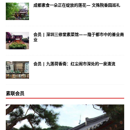
成都素食一朵正在绽放的莲花— 文殊院香园巡礼
会员 | 深圳三修堂素菜馆——隐于都市中的善业商
业
会员 | 九莲荷香斋：红尘闹市深处的一泉清流
素联会员