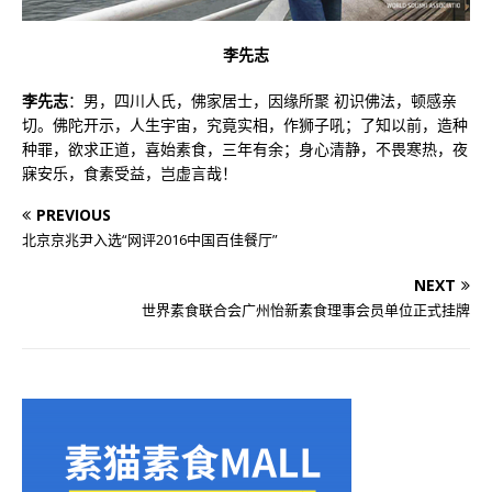
李先志
李先志
：男，四川人氏，佛家居士，因缘所聚 初识佛法，顿感亲
切。佛陀开示，人生宇宙，究竟实相，作狮子吼；了知以前，造种
种罪，欲求正道，喜始素食，三年有余；身心清静，不畏寒热，夜
寐安乐，食素受益，岂虚言哉！
PREVIOUS
北京京兆尹入选“网评2016中国百佳餐厅”
NEXT
世界素食联合会广州怡新素食理事会员单位正式挂牌