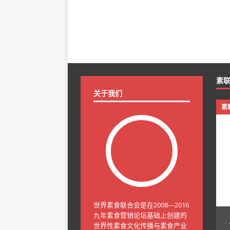
伯鹏：建筑设计师，佛教居士、素
会员 李伯鹏 李伯鹏：建筑设计师，
从事交通建筑设计工作经历，对
食主义者。十年从事交通建筑设计
交通枢纽有一定的研究。参与设
大中型铁路综合交通枢纽有一定的
为2106年度铁路总公司精品站房
计的合肥南站作为2106年度铁路总
为总体负责人主持贵安站房设计
工程示范。现作为总体负责人主持
综合体及TOD的研究工作。为人
和天府新站交通综合体及TOD的研
进取，有责任感，具有良好的心
诚实努力，乐观进取，有责任感，
素
战竞争意识和创新精神， 具有开
理素质。富有挑战竞争意识和创新精
关于我们
解决实际问题能力较强。生活态
拓精神，动手和解决实际问题能力
素
于与他人沟通，极具亲和力。有
度乐观向上，善于与他人沟通，极
和团队合作精神。愿意为素食文
很强的协调能力和团队合作精神。
护生，利益大众，贡献力量。
化传播，戒杀护生，利益大众，
世界素食联合会是在2008—2016
九年素食营销论坛基础上创建的
世界性素食文化传播与素食产业