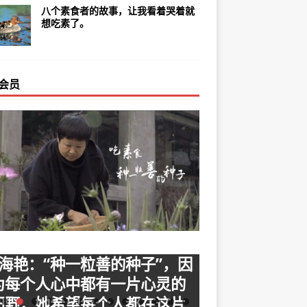
八个素食者的故事，让我看着哭着就
想吃素了。
会员
海艳：“种一粒善的种子”，因
孙彦霖：我愿
为每个人心中都有一片心灵的
己之力！我愿
田野，她希望每个人都在这片
化，传递