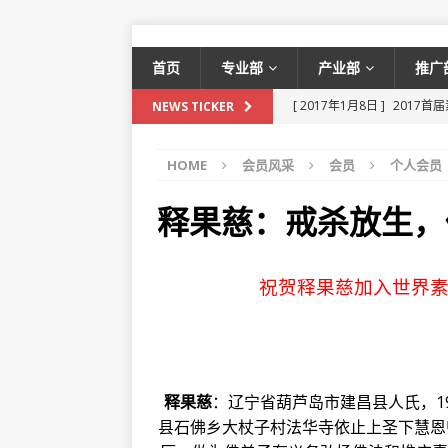
首页
专业部
产业部
推广
[ 2017年1月8日 ]
2017首
NEWS TICKER
[ 2023年12月12日 ]
素食风
HOME
会员风采
会员
个人会员
食点餐率最高！
新闻资讯
[ 2023年12月12日 ]
27道
释果慈：戒杀放生，
藏
菜谱
[ 2023年12月12日 ]
素食主
祝贺释果慈加入世界
[ 2023年12月12日 ]
民间素
[ 2023年12月9日 ]
如何开好
食营销论坛暨韶州南华梅岭
释果慈
：辽宁省葫芦岛市建昌县人氏，19
[ 2021年10月25日 ]
世界素
县石佛乡大杖子村法华寺依止上圣下慧恩
[ 2019年10月19日 ]
【素食