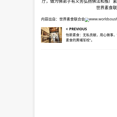
厅，做为佛弟子有义务弘扬佛法和推广
世界素食
[ 2019年10月19日 ]
【素食
资讯
内容出自：世界素食联合会
www.worldsoush
PREVIOUS
怡新素食：无私贡献，用心做事，
素食的黄埔军校”。