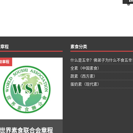
佛教居士、素
祝贺董国文加入世界素食联合会成为世界素食联
工作经历，对
合会个人会员 董国文：禅意人生与素食。 人生如
祝
研究。参与设
白驹过隙，一去不返。 自2013年从深圳来到惠
合
公司精品站房
州，一晃五年过去，一直在一家外资企业做销售
贵
贵安站房设计
工作。 在惠州这座充满佛性的山水之城，我了解
力
究工作。为人
到放生的意义、与人为善、以及素食的功德利
的
具有良好的心
益。为推广素食的健康理念，让更多人受益，于
联章程
素食分类
为
神， 具有开
2017年成为惠州臻品素食连锁店合伙人。 我平时
的
较强。生活态
爱好旅游、运动健身，尤其喜读传统文化，诸如
什么是五辛？佛弟子为什么不食五辛
身
联章程
具亲和力。有
史记、王阳明心学、曾国藩为人处世之道等。 近
觉
全素（中国素食）
愿意为素食文
期打算开创自己的素食事业，将素食及中国的优
水
贡献力量。
蔬素（西方素）
秀文化推广到全球，希与有共同志向的朋友共
式
蛋奶素（现代素）
勉。谢谢！
植
气
多
的
心
女
一
世界素食联合会章程
上