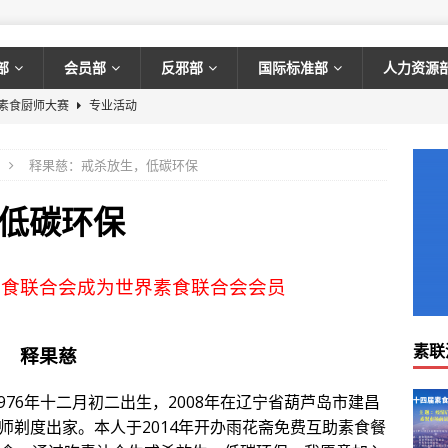
部
会员部
反邪部
国际标准部
人力资源
届素食厨师大赛
专业活动
潮席卷全球大学，素食列入大学课程！耶鲁、哈佛、卫斯理安大学的素
释果慈：戒杀放生，低碳环保
素食菜谱，看这篇就够了！一应俱全，无敌下饭，你一定会喜欢，赶紧收
低碳环保
义：是一种心灵革命，就是宣示自己的心灵不再沉沦
素食观点
素食联合会成为世界素食联合会会员
食文化，你了解多少？
文化
素食餐厅？如何策划素食菜品？如何理解佛教素食？12.26第十五届素
素联
释果慈
游学。
推荐阅读
76年十二月初二出生，2008年在辽宁省葫芦岛市建昌
食联合会简介
推荐阅读
师剃度出家。本人于2014年开办雨花斋免费互助素食餐
论坛】投资者必看|素食将成为你投资的正确方向！
最新消息