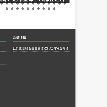
田野种上一粒善的种子
祝贺孙彦霖加入世界素
合会个人会员 我是孙
贺白海艳加入世界素食联合会成为世界素食联
限公司总经理。我与1
会个人会员 坐落于流花路流花展贸中心3号馆东
欢上素食。现在的我在
宾厅的心田植物生活餐厅正是这样一处具有魔
也在倡导素食养生。通
的地方。心田植物生活餐厅是是目前国内最大
到改变和升华。我想我
综合生态园林素食餐厅，也是首家以植物种植
成为朋友，而不是让
会员须知
主题，植物生活为理念，纯植物性饮食为载体
物。 我们同是地球这
生态园林餐厅。倘大的一个植物王国静静地藏
这种方式对待它们不公
！
世界素食联合会会费收取标准与管理办法
于市中心，倒使人产生一种身处“城市绿岛”的幻
人类凭什么为了满足自
。 眼睛所及遍布了上千品种的花草绿植，蔬菜
爱的小动物。真滴想想
果，植物覆盖率高达90%以上， 栽植、垂挂各
大环境的改变，地球
绿意盎然的植物在餐厅内外轻轻摇摆；与各类
灰，很多动物濒临灭绝
物比邻而座的用餐客人，举目所及都是一片生
来好好思考一下，这是
蓬勃的绿，仿佛每一次呼吸都可以吸入一口芬
一切生灵共同拥有一个
精，让人顿时精神提振，食欲倍增。 种一粒善
命运！为了天更蓝，地
种子 心田植物生活餐厅创始人白女士信佛，一
素食！生命只有一次
向善，餐厅的核心理念为“种一粒善的种子”，白
康，关注环保。全民减
士介绍到：取“心田”之名是因为每个人心中都有
从素食开始！一起努
片心灵的田野，她希望每个人都在这片田野种
球。因为她是我们的母
一粒善的种子，佛相信因果，种了善因，收获