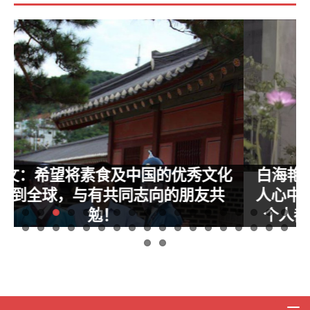
化
白海艳：“种一粒善的种子”，因为每个
人心中都有一片心灵的田野，她希望每
个人都在这片田野种上一粒善的种子
员
祝贺白海艳加入世界素食联合会成为世界素食联合会个人会员
自
坐落于流花路流花展贸中心3号馆东贵宾厅的心田植物生活餐厅
业
正是这样一处具有魔力的地方。心田植物生活餐厅是是目前国
生
内最大的综合生态园林素食餐厅，也是首家以植物种植为主
康
题，植物生活为理念，纯植物性饮食为载体的生态园林餐厅。
伙
倘大的一个植物王国静静地藏身于市中心，倒使人产生一种身