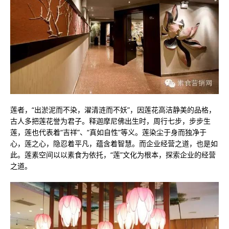
莲者，“出淤泥而不染，濯清涟而不妖”，因莲花高洁静美的品格，
古人多把莲花誉为君子。释迦摩尼佛出生时，周行七步，步步生
莲，莲也代表着“吉祥”、“真如自性”等义。莲染尘于身而独净于
心，莲之心，隐忍着平凡，蕴含着智慧。而企业经营之道，也是如
此。莲素空间以以素食为依托，“莲”文化为根本，探索企业的经营
之道。